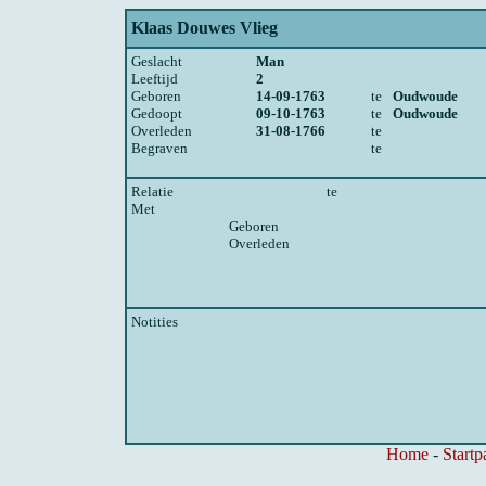
Klaas Douwes Vlieg
Geslacht
Man
Leeftijd
2
Geboren
14-09-1763
te
Oudwoude
Gedoopt
09-10-1763
te
Oudwoude
Overleden
31-08-1766
te
Begraven
te
Relatie
te
Met
Geboren
Overleden
Notities
Home
-
Startp