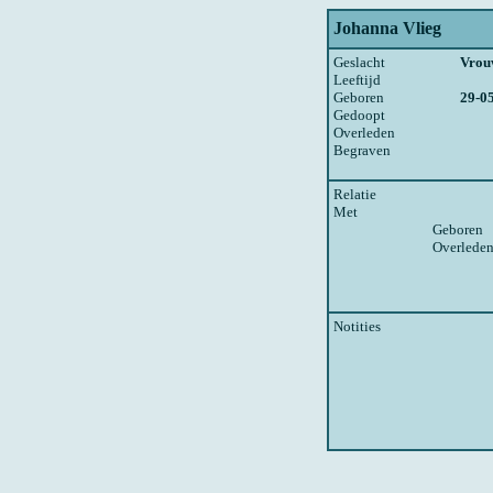
Johanna Vlieg
Geslacht
Vrou
Leeftijd
Geboren
29-0
Gedoopt
Overleden
Begraven
Relatie
Met
Geboren
Overlede
Notities