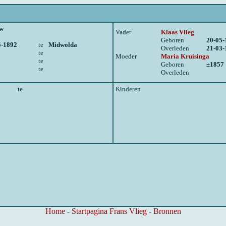
w
Vader
Klaas Vlieg
Geboren
20-05-
5-1892
te
Midwolda
Overleden
21-03-
te
Moeder
Maria Kruisinga
te
Geboren
±1857
te
Overleden
te
Kinderen
n
Home
-
Startpagina Frans Vlieg
-
Bronnen