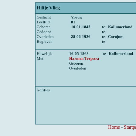
Hiltje Vlieg
Geslacht
Vrouw
Leeftijd
81
Geboren
10-01-1845
te
Kollumerland
Gedoopt
te
Overleden
28-06-1926
te
Cornjum
Begraven
te
Huwelijk
16-05-1868
te
Kollumerland
Met
Harmen Terpstra
Geboren
Overleden
Notities
Home
-
Startp