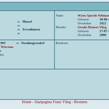
Vader
Wytse Sjoerds Veltma
Geboren
30-06-
te
Mussel
Overleden
1922
te
Moeder
Geeske Douwes Vlieg
te
Zevenhuizen
Geboren
27-07-
te
Overleden
1896
1903
te
Oostdongeradeel
Kinderen
e Wiersma
n
den
Home
-
Startpagina Frans Vlieg
-
Bronnen