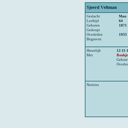
Sjoerd Veltman
Geslacht
Man
Leeftijd
64
Geboren
1871
Gedoopt
Overleden
1935
Begraven
Huwelijk
12-11-
Met
Baukj
Gebore
Overle
Notities