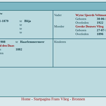
uw
Vader
Wytse Sjoerds Veltma
Geboren
30-06-
1-1879
te
Blija
Overleden
1922
te
Moeder
Geeske Douwes Vlieg
te
Geboren
27-07-
te
Overleden
1896
1908
te
Haarlemmermeer
Kinderen
d den Daas
n
1882
den
Home
-
Startpagina Frans Vlieg
-
Bronnen