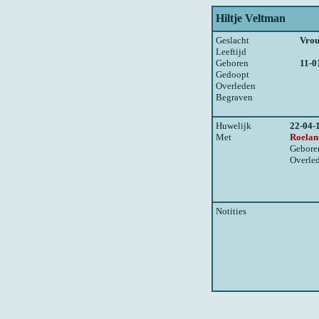
Hiltje Veltman
Geslacht
Vro
Leeftijd
Geboren
11-0
Gedoopt
Overleden
Begraven
Huwelijk
22-04-
Met
Roelan
Gebore
Overle
Notities