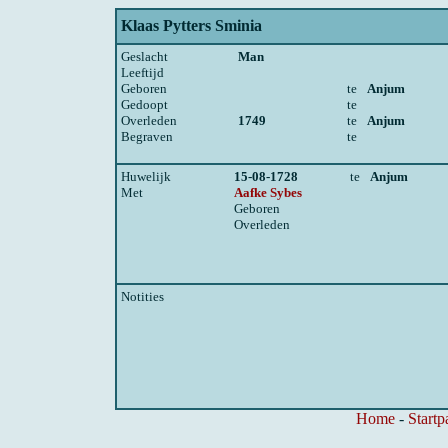
Klaas Pytters Sminia
Geslacht
Man
Leeftijd
Geboren
te
Anjum
Gedoopt
te
Overleden
1749
te
Anjum
Begraven
te
Huwelijk
15-08-1728
te
Anjum
Met
Aafke Sybes
Geboren
Overleden
Notities
Home
-
Startp