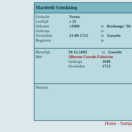
Machteld Schukking
Geslacht
Vrouw
Leeftijd
± 52
Geboren
±1660
te
Koekange / De
Gedoopt
te
Overleden
21-09-1712
te
Gasselte
Begraven
te
Huwelijk
10-12-1682
te
Gasselte
Met
Albertus Coerdts Fabricius
Gedoopt
1646
Overleden
1715
Notities
Home
-
Startp