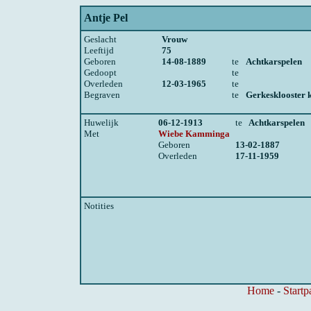
Antje Pel
Geslacht
Vrouw
Leeftijd
75
Geboren
14-08-1889
te
Achtkarspelen
Gedoopt
te
Overleden
12-03-1965
te
Begraven
te
Gerkesklooster 
Huwelijk
06-12-1913
te
Achtkarspelen
Met
Wiebe Kamminga
Geboren
13-02-1887
Overleden
17-11-1959
Notities
Home
-
Startp