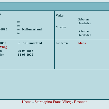
w
Vader
Geboren
3
te
Overleden
te
Moeder
-1895
te
Kollumerland
Geboren
te
Overleden
-1892
te
Kollumerland
Kinderen
Klaas
 Vlieg
en
29-05-1865
den
14-08-1922
Home
-
Startpagina Frans Vlieg
-
Bronnen