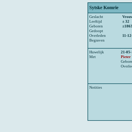
Sytske Komrie
Geslacht
Vrou
Leeftijd
± 32
Geboren
±186
Gedoopt
Overleden
11-12
Begraven
Huwelijk
21-05
Met
Pieter
Gebor
Overle
Notities