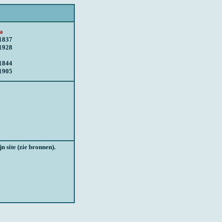
a
1837
1928
1844
1905
 site (zie bronnen).