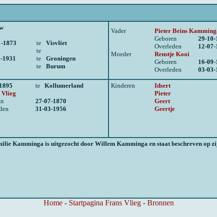
w
Vader
Pieter Beins Kamming
Geboren
29-10-
1-1873
te
Visvliet
Overleden
12-07-
te
Moeder
Renstje Kooi
1-1931
te
Groningen
Geboren
16-09-
te
Burum
Overleden
03-03-
-1895
te
Kollumerland
Kinderen
Idsert
 Vlieg
Pieter
en
27-07-1870
Geert
den
31-03-1956
Geertje
ilie Kamminga is uitgezocht door Willem Kamminga en staat beschreven op zijn
Home
-
Startpagina Frans Vlieg
-
Bronnen