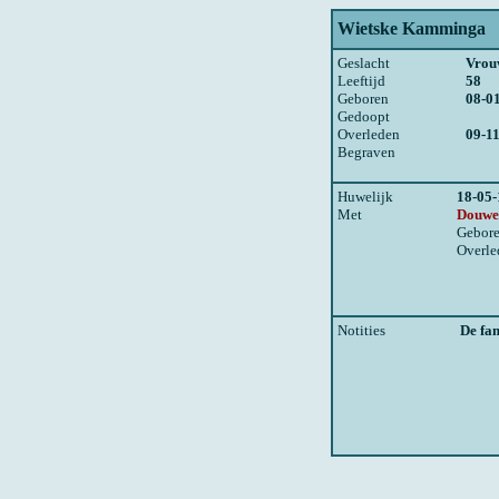
Wietske Kamminga
Geslacht
Vrou
Leeftijd
58
Geboren
08-0
Gedoopt
Overleden
09-1
Begraven
Huwelijk
18-05
Met
Douwe
Gebor
Overle
Notities
De fam