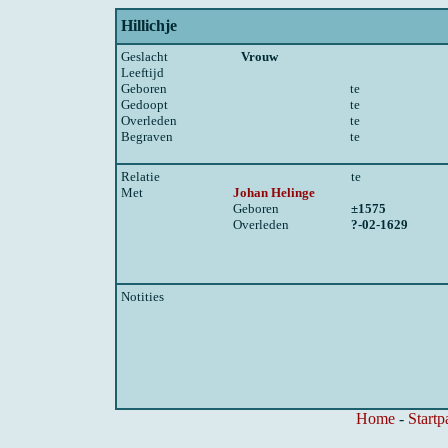
Hillichje
Geslacht
Vrouw
Leeftijd
Geboren
te
Gedoopt
te
Overleden
te
Begraven
te
Relatie
te
Met
Johan Helinge
Geboren
±1575
Overleden
?-02-1629
Notities
Home
-
Startp