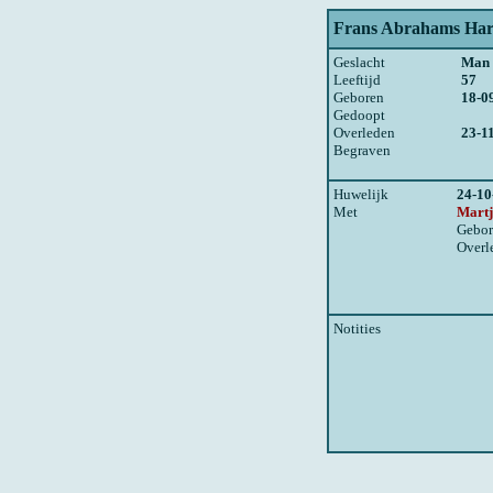
Frans Abrahams Ha
Geslacht
Man
Leeftijd
57
Geboren
18-0
Gedoopt
Overleden
23-1
Begraven
Huwelijk
24-10
Met
Martj
Gebor
Overl
Notities