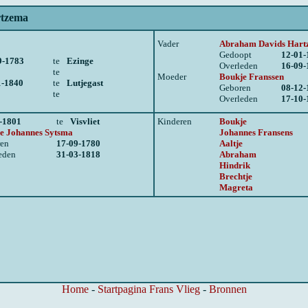
rtzema
Vader
Abraham Davids Har
Gedoopt
12-01-
9-1783
te
Ezinge
Overleden
16-09-
te
Moeder
Boukje Franssen
1-1840
te
Lutjegast
Geboren
08-12-
te
Overleden
17-10-
-1801
te
Visvliet
Kinderen
Boukje
e Johannes Sytsma
Johannes Fransens
en
17-09-1780
Aaltje
eden
31-03-1818
Abraham
Hindrik
Brechtje
Magreta
Home
-
Startpagina Frans Vlieg
-
Bronnen