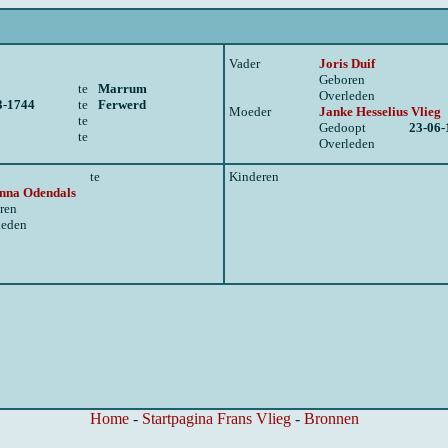
Vader
Joris Duif
Geboren
te
Marrum
Overleden
3-1744
te
Ferwerd
Moeder
Janke Hesselius Vlieg
te
Gedoopt
23-06-
te
Overleden
te
Kinderen
nna Odendals
ren
leden
Home
-
Startpagina Frans Vlieg
-
Bronnen