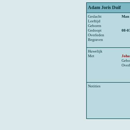
Adam Joris Duif
Geslacht
Man
Leeftijd
Geboren
Gedoopt
08-0
Overleden
Begraven
Huwelijk
Met
Joha
Gebo
Over
Notities