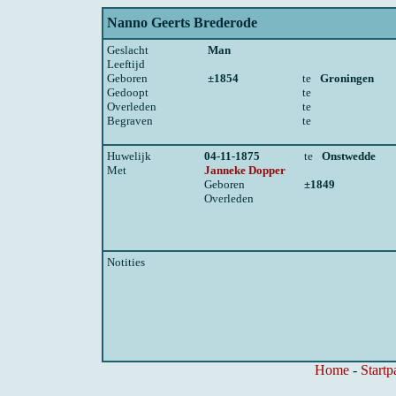
Nanno Geerts Brederode
Geslacht
Man
Leeftijd
Geboren
±1854
te
Groningen
Gedoopt
te
Overleden
te
Begraven
te
Huwelijk
04-11-1875
te
Onstwedde
Met
Janneke Dopper
Geboren
±1849
Overleden
Notities
Home
-
Startp