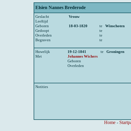
Elsien Nannes Brederode
Geslacht
Vrouw
Leeftijd
Geboren
18-03-1820
te
Winschoten
Gedoopt
te
Overleden
te
Begraven
te
Huwelijk
19-12-1841
te
Groningen
Met
Johannes Wichers
Geboren
Overleden
Notities
Home
-
Startp