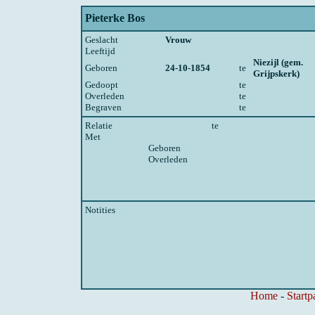
Pieterke Bos
Geslacht
Vrouw
Leeftijd
Niezijl (gem.
Geboren
24-10-1854
te
Grijpskerk)
Gedoopt
te
Overleden
te
Begraven
te
Relatie
te
Met
Geboren
Overleden
Notities
Home
-
Startp