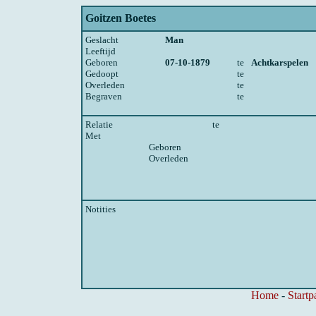
Goitzen Boetes
Geslacht
Man
Leeftijd
Geboren
07-10-1879
te
Achtkarspelen
Gedoopt
te
Overleden
te
Begraven
te
Relatie
te
Met
Geboren
Overleden
Notities
Home
-
Startp