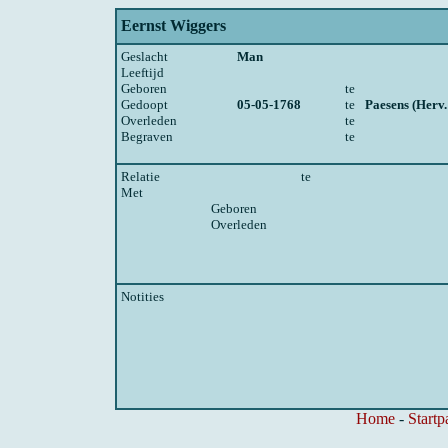
Eernst Wiggers
Geslacht
Man
Leeftijd
Geboren
te
Gedoopt
05-05-1768
te
Paesens (Herv
Overleden
te
Begraven
te
Relatie
te
Met
Geboren
Overleden
Notities
Home
-
Startp