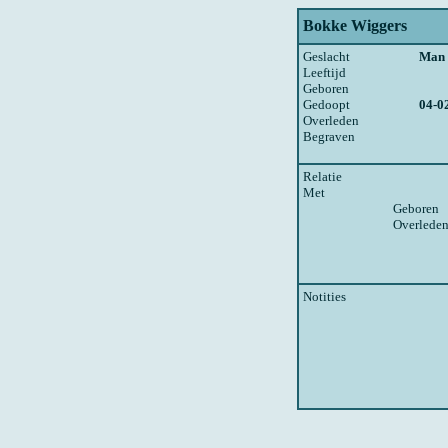
Bokke Wiggers
Geslacht
Man
Leeftijd
Geboren
Gedoopt
04-0
Overleden
Begraven
Relatie
Met
Geboren
Overlede
Notities