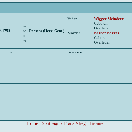
Vader
Wigger Meinderts
Geboren
te
Overleden
2-1753
te
Paesens (Herv. Gem.)
Moeder
Barber Bokkes
te
Geboren
te
Overleden
te
Kinderen
n
Home
-
Startpagina Frans Vlieg
-
Bronnen