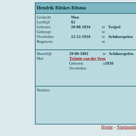
Hendrik Ritskes Ritsma
Geslacht
Man
Leeftijd
82
Geboren
20-08-1834
te
Twijzel
Gedoopt
te
Overleden
12-12-1916
te
Achtkarspelen
Begraven
te
Huwelijk
29-06-1861
te
Achtkarspelen
Met
Trijntje van der Veen
Geboren
±1836
Overleden
Notities
Home
-
Startpagi