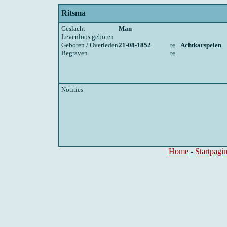
Ritsma
Geslacht
Man
Levenloos geboren
Geboren / Overleden
21-08-1852
te
Achtkarspelen
Begraven
te
Notities
Home
-
Startpagi