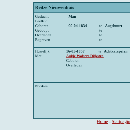
Reitze Nieuwenhuis
Geslacht
Man
Leeftijd
Geboren
09-04-1834
te
Augsbuurt
Gedoopt
te
Overleden
te
Begraven
te
Huwelijk
16-05-1857
te
Achtkarspelen
Met
Aukje Wolters Dijkstra
Geboren
Overleden
Notities
Home
-
Startpagi