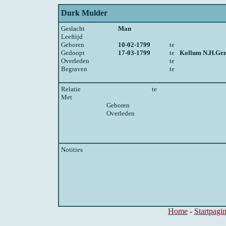
Durk Mulder
Geslacht
Man
Leeftijd
Geboren
10-02-1799
te
Gedoopt
17-03-1799
te
Kollum N.H.Ge
Overleden
te
Begraven
te
Relatie
te
Met
Geboren
Overleden
Notities
Home
-
Startpagi