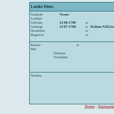
Lutske Dirks
Geslacht
Vrouw
Leeftijd
Geboren
23-06-1780
te
Gedoopt
23-07-1780
te
Kollum N.H.Ge
Overleden
te
Begraven
te
Relatie
te
Met
Geboren
Overleden
Notities
Home
-
Startpagi