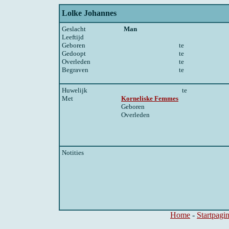
Lolke Johannes
Geslacht
Man
Leeftijd
Geboren
te
Gedoopt
te
Overleden
te
Begraven
te
Huwelijk
te
Met
Korneliske Femmes
Geboren
Overleden
Notities
Home
-
Startpagi