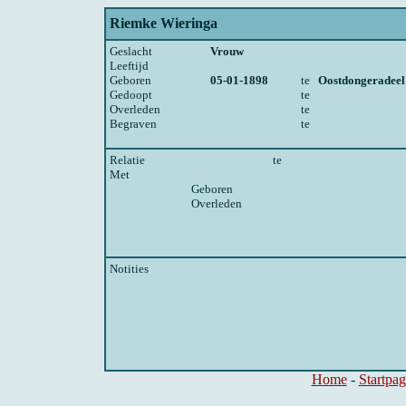
Riemke Wieringa
Geslacht
Vrouw
Leeftijd
Geboren
05-01-1898
te
Oostdongeradeel
Gedoopt
te
Overleden
te
Begraven
te
Relatie
te
Met
Geboren
Overleden
Notities
Home
-
Startpag