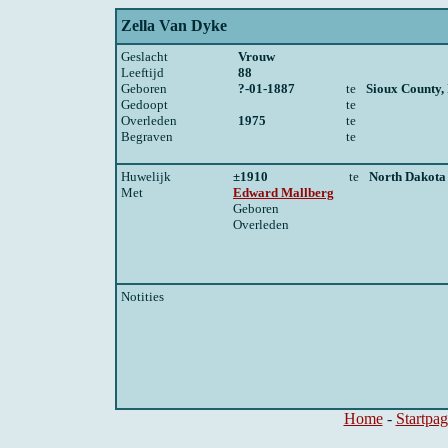
Zella Van Dyke
Geslacht
Vrouw
Leeftijd
88
Geboren
?-01-1887
te
Sioux County,
Gedoopt
te
Overleden
1975
te
Begraven
te
Huwelijk
±1910
te
North Dakota
Met
Edward Mallberg
Geboren
Overleden
Notities
Home
-
Startpag