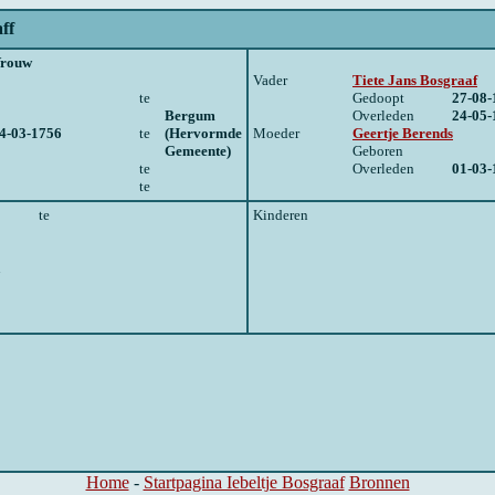
ff
rouw
Vader
Tiete Jans Bosgraaf
te
Gedoopt
27-08-
Bergum
Overleden
24-05-
4-03-1756
te
(Hervormde
Moeder
Geertje Berends
Gemeente)
Geboren
te
Overleden
01-03-
te
te
Kinderen
n
Home
-
Startpagina Iebeltje Bosgraaf
Bronnen