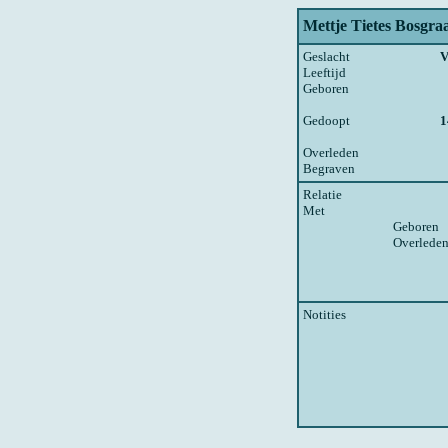
Mettje Tietes Bosgraa
Geslacht
V
Leeftijd
Geboren
Gedoopt
1
Overleden
Begraven
Relatie
Met
Geboren
Overlede
Notities