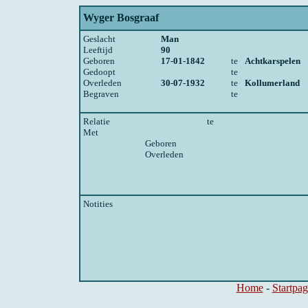
Wyger Bosgraaf
Geslacht
Man
Leeftijd
90
Geboren
17-01-1842
te
Achtkarspelen
Gedoopt
te
Overleden
30-07-1932
te
Kollumerland
Begraven
te
Relatie
te
Met
Geboren
Overleden
Notities
Home
-
Startpag