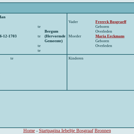
Man
Vader
Freerck Bosgraeff
te
Geboren
Bergum
Overleden
6-12-1703
te
(Hervormde
Moeder
Maria Eeckmans
Gemeente)
Geboren
te
Overleden
te
te
Kinderen
n
Home
-
Startpagina Iebeltje Bosgraaf
Bronnen