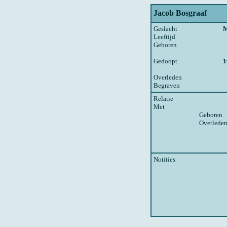
Jacob Bosgraaf
Geslacht
Leeftijd
Geboren
Gedoopt
1
Overleden
Begraven
Relatie
Met
Geboren
Overlede
Notities