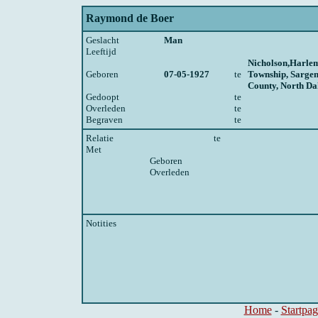
Raymond de Boer
Geslacht
Man
Leeftijd
Nicholson,Harle
Geboren
07-05-1927
te
Township, Sargen
County, North Da
Gedoopt
te
Overleden
te
Begraven
te
Relatie
te
Met
Geboren
Overleden
Notities
Home
-
Startpag