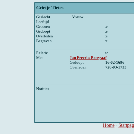
Grietje Tietes
Geslacht
Vrouw
Leeftijd
Geboren
te
Gedoopt
te
Overleden
te
Begraven
te
Relatie
te
Met
Jan Freerks Bosgraaf
Gedoopt
16-02-1696
Overleden
>20-03-1733
Notities
Home
-
Startpag